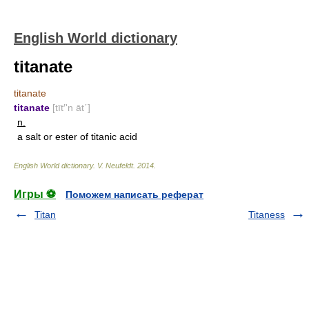
English World dictionary
titanate
titanate
titanate
[tīt′'n āt΄]
n.
a salt or ester of titanic acid
English World dictionary
.
V. Neufeldt
.
2014
.
Игры ⚽
Поможем написать реферат
Titan
Titaness