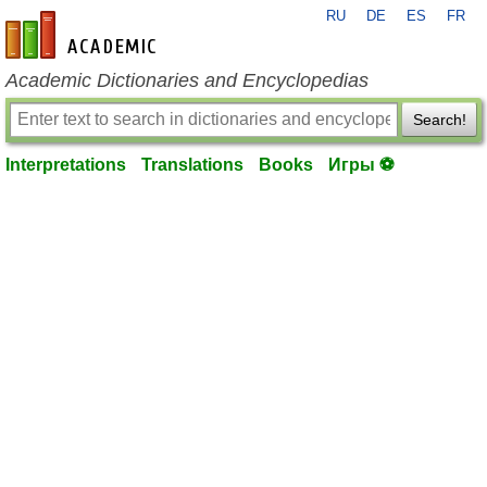
RU
DE
ES
FR
en-academic.com
Academic Dictionaries and Encyclopedias
Search!
Interpretations
Translations
Books
Игры ⚽