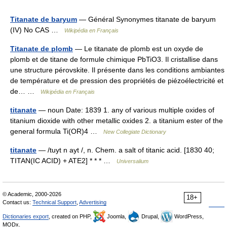
Titanate de baryum
— Général Synonymes titanate de baryum
(IV) No CAS …
Wikipédia en Français
Titanate de plomb
— Le titanate de plomb est un oxyde de
plomb et de titane de formule chimique PbTiO3. Il cristallise dans
une structure pérovskite. Il présente dans les conditions ambiantes
de température et de pression des propriétés de piézoélectricité et
de… …
Wikipédia en Français
titanate
— noun Date: 1839 1. any of various multiple oxides of
titanium dioxide with other metallic oxides 2. a titanium ester of the
general formula Ti(OR)4 …
New Collegiate Dictionary
titanate
— /tuyt n ayt /, n. Chem. a salt of titanic acid. [1830 40;
TITAN(IC ACID) + ATE2] * * * …
Universalium
© Academic, 2000-2026
18+
Contact us:
Technical Support
,
Advertising
Dictionaries export
, created on PHP,
Joomla,
Drupal,
WordPress,
MODx.