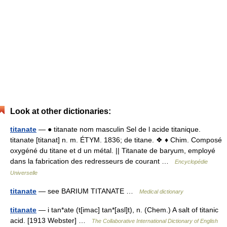
Look at other dictionaries:
titanate
— ● titanate nom masculin Sel de l acide titanique.
titanate [titanat] n. m. ÉTYM. 1836; de titane. ❖ ♦ Chim. Composé
oxygéné du titane et d un métal. || Titanate de baryum, employé
dans la fabrication des redresseurs de courant …
Encyclopédie
Universelle
titanate
— see BARIUM TITANATE …
Medical dictionary
titanate
— i tan*ate (t[imac] tan*[asl]t), n. (Chem.) A salt of titanic
acid. [1913 Webster] …
The Collaborative International Dictionary of English