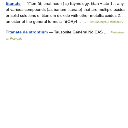
titanate
— ˈtītənˌāt, ənə̇t noun ( s) Etymology: titan + ate 1. : any
of various compounds (as barium titanate) that are multiple oxides
or solid solutions of titanium dioxide with other metallic oxides 2. :
an ester of the general formula Ti(OR)4… …
Useful english dictionary
Titanate de strontium
— Tausonite Général No CAS …
Wikipédia
en Français